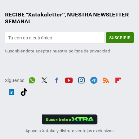
RECIBE "Xatakaletter", NUESTRA NEWSLETTER
SEMANAL
SUSCRIBIR
Suscribiéndote aceptas nuestra
política de privacidad
Síguenos
Wh
Twit
Fac
You
Inst
Tele
RSS
Flip
ats
ter
ebo
tub
agr
gra
boa
Link
Tikt
App
ok
e
am
m
rd
edI
ok
Suscríbete a
n
Apoya a Xataka y disfruta ventajas exclusivas