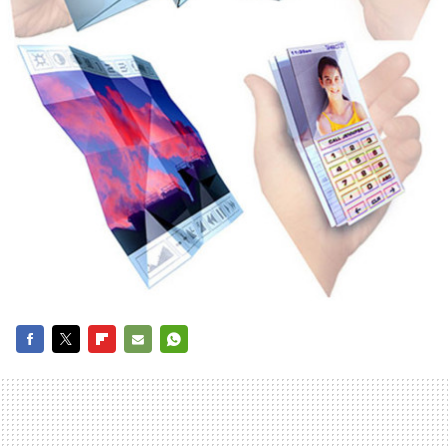
FACEBOOK
TWITTER
FLIPBOARD
E-
WHATSAPP
MAIL