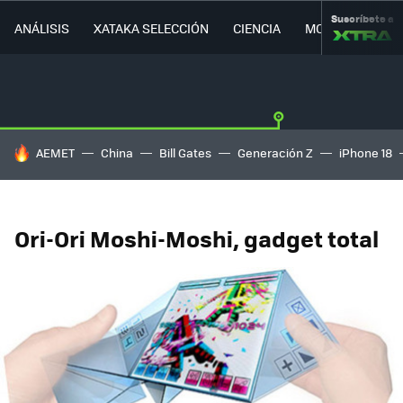
Suscríbete a
ANÁLISIS
XATAKA SELECCIÓN
CIENCIA
MOVILIDAD
HOY SE HABLA DE
AEMET
China
Bill Gates
Generación Z
iPhone 18
Ori-Ori Moshi-Moshi, gadget total