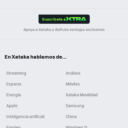
ats
ter
ebo
tub
agr
gra
boa
Link
Tikt
App
ok
e
am
m
rd
edI
ok
Suscríbete a
n
Apoya a Xataka y disfruta ventajas exclusivas
En Xataka hablamos de...
Streaming
Análisis
Espacio
Móviles
Energía
Xataka Movilidad
Apple
Samsung
Inteligencia artificial
China
Empleo
Windows 11