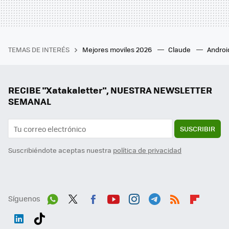
TEMAS DE INTERÉS
Mejores moviles 2026
Claude
Androi
RECIBE "Xatakaletter", NUESTRA NEWSLETTER
SEMANAL
SUSCRIBIR
Suscribiéndote aceptas nuestra
política de privacidad
Síguenos
Wh
Twit
Fac
You
Inst
Tele
RSS
Flip