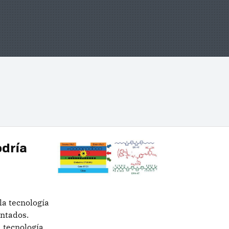
odría
la tecnología
antados.
 tecnología