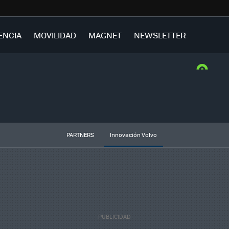
ENCIA
MOVILIDAD
MAGNET
NEWSLETTER
PARTNERS
Innovación Volvo