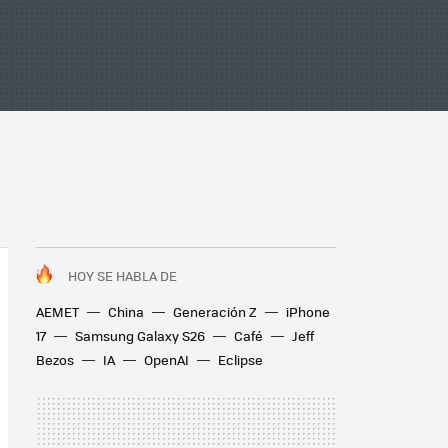
HOY SE HABLA DE
AEMET
China
Generación Z
iPhone
17
Samsung Galaxy S26
Café
Jeff
Bezos
IA
OpenAI
Eclipse