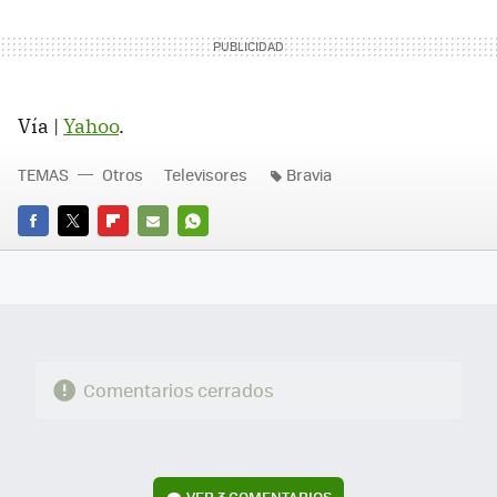
Vía |
Yahoo
.
TEMAS
Otros
Televisores
Bravia
FACEBOOK
TWITTER
FLIPBOARD
E-
WHATSAPP
MAIL
Comentarios cerrados
VER
3 COMENTARIOS