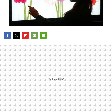
FACEBOOK
TWITTER
FLIPBOARD
E-
WHATSAPP
MAIL