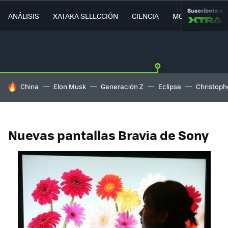
Suscríbete a
ANÁLISIS
XATAKA SELECCIÓN
CIENCIA
MOVILIDAD
HOY SE HABLA DE
China
Elon Musk
Generación Z
Eclipse
Christoph
Nuevas pantallas Bravia de Sony