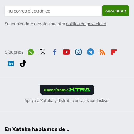
SUSCRIBIR
Suscribiéndote aceptas nuestra
política de privacidad
Síguenos
Wh
Twit
Fac
You
Inst
Tele
RSS
Flip
ats
ter
ebo
tub
agr
gra
boa
Link
Tikt
App
ok
e
am
m
rd
edI
ok
Suscríbete a
n
Apoya a Xataka y disfruta ventajas exclusivas
En Xataka hablamos de...