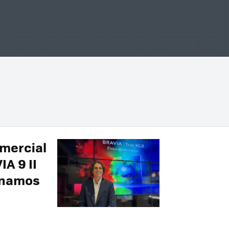
omercial
IA 9 II
onamos