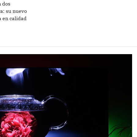
n dos
a: su nuevo
 en calidad