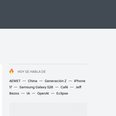
HOY SE HABLA DE
AEMET
China
Generación Z
iPhone
17
Samsung Galaxy S26
Café
Jeff
Bezos
IA
OpenAI
Eclipse