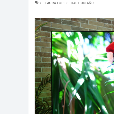
COMENTARIOS
7
LAURA LÓPEZ
HACE UN AÑO