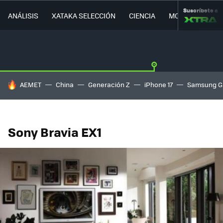
Suscríbete a
ANÁLISIS
XATAKA SELECCIÓN
CIENCIA
MOVILIDAD
HOY SE HABLA DE
AEMET
China
Generación Z
iPhone 17
Samsung G
Sony Bravia EX1