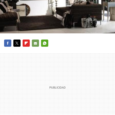
FACEBOOK
TWITTER
FLIPBOARD
E-
WHATSAPP
MAIL