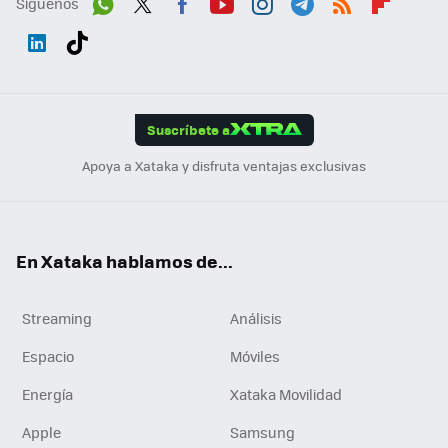
Síguenos
Wh
Twit
Fac
You
Inst
Tele
RSS
Flip
ats
ter
ebo
tub
agr
gra
boa
Link
Tikt
App
ok
e
am
m
rd
edI
ok
Suscríbete a
n
Apoya a Xataka y disfruta ventajas exclusivas
En Xataka hablamos de...
Streaming
Análisis
Espacio
Móviles
Energía
Xataka Movilidad
Apple
Samsung