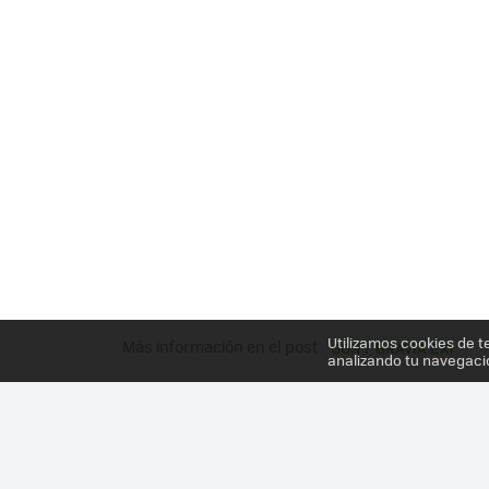
Utilizamos cookies de t
Más información en el post
SONY BRAVIA EX1
analizando tu navegaci