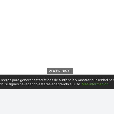
VER ORIGINAL
erceros para generar estadísticas de audiencia y mostrar publicidad pe
ón. Si sigues navegando estarás aceptando su uso.
Más información