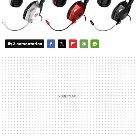
3 comentarios
FACEBOOK
TWITTER
FLIPBOARD
E-
WHATSAPP
MAIL