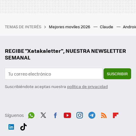
TEMAS DE INTERÉS
Mejores moviles 2026
Claude
Androi
RECIBE "Xatakaletter", NUESTRA NEWSLETTER
SEMANAL
SUSCRIBIR
Suscribiéndote aceptas nuestra
política de privacidad
Síguenos
Wh
Twit
Fac
You
Inst
Tele
RSS
Flip
ats
ter
ebo
tub
agr
gra
boa
Link
Tikt