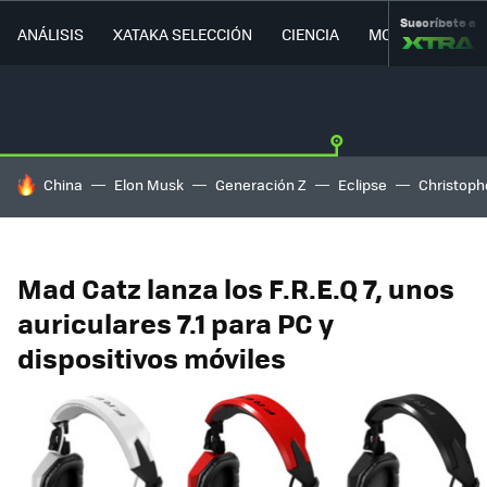
Suscríbete a
ANÁLISIS
XATAKA SELECCIÓN
CIENCIA
MOVILIDAD
HOY SE HABLA DE
China
Elon Musk
Generación Z
Eclipse
Christoph
Mad Catz lanza los F.R.E.Q 7, unos
auriculares 7.1 para PC y
dispositivos móviles