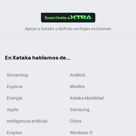
App
ok
e
am
m
rd
edI
ok
Suscríbete a
n
Apoya a Xataka y disfruta ventajas exclusivas
En Xataka hablamos de...
Streaming
Análisis
Espacio
Móviles
Energía
Xataka Movilidad
Apple
Samsung
Inteligencia artificial
China
Empleo
Windows 11