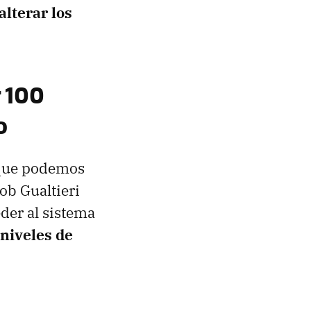
alterar los
 100
o
 que podemos
Bob Gualtieri
der al sistema
 niveles de