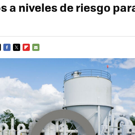
 a niveles de riesgo para
FACEBOOK
TWITTER
FLIPBOARD
E-
MAIL