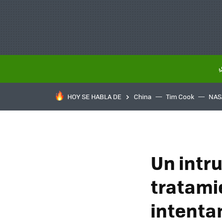
HOY SE HABLA DE
China
Tim Cook
NAS
Un intr
tratami
intenta