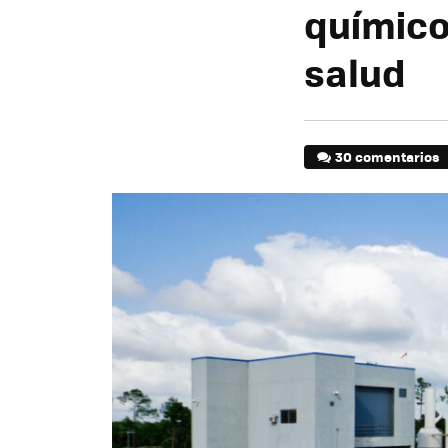
químicos
salud
30 comentarios