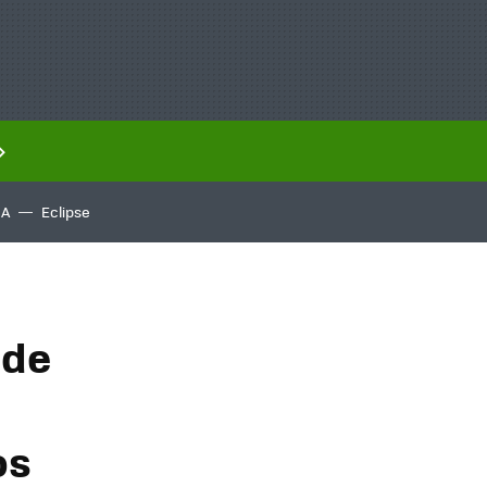
IA
Eclipse
 de
os