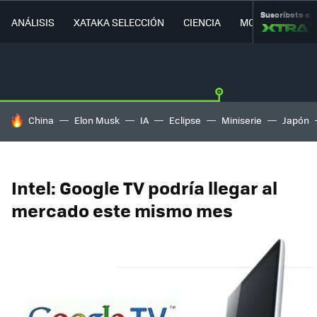
Suscríbete a
ANÁLISIS
XATAKA SELECCIÓN
CIENCIA
MOVILIDAD
HOY SE HABLA DE
China
Elon Musk
IA
Eclipse
Miniserie
Japón
Intel: Google TV podría llegar al
mercado este mismo mes