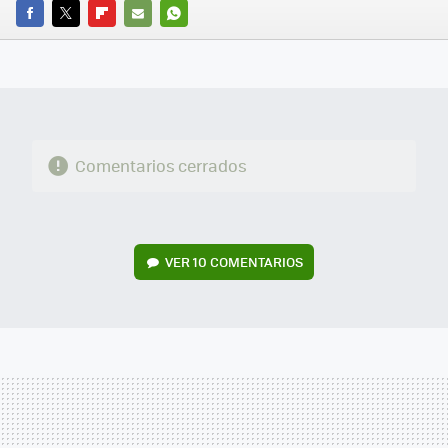
FACEBOOK
TWITTER
FLIPBOARD
E-
WHATSAPP
MAIL
Comentarios cerrados
VER
10 COMENTARIOS