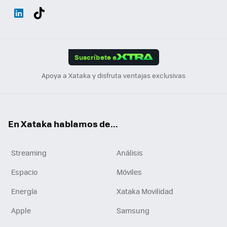
Wh
Twit
Fac
You
Inst
Tele
RSS
Flip
ats
ter
ebo
tub
agr
gra
boa
Link
Tikt
App
ok
e
am
m
rd
edI
ok
Suscríbete a
n
Apoya a Xataka y disfruta ventajas exclusivas
En Xataka hablamos de...
Streaming
Análisis
Espacio
Móviles
Energía
Xataka Movilidad
Apple
Samsung