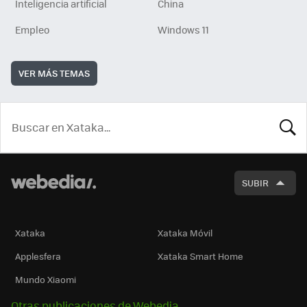
Inteligencia artificial
China
Empleo
Windows 11
VER MÁS TEMAS
BUSCA
SUBIR
Xataka
Xataka Móvil
Applesfera
Xataka Smart Home
Mundo Xiaomi
Otras publicaciones de Webedia