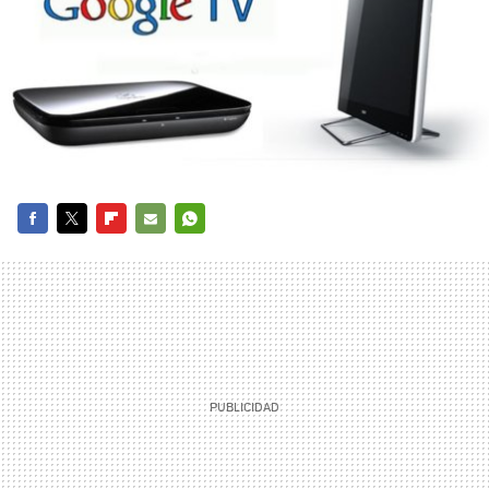
FACEBOOK
TWITTER
FLIPBOARD
E-
WHATSAPP
MAIL