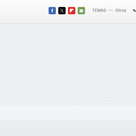
TEMAS
Otros
FACEBOOK
TWITTER
FLIPBOARD
E-
MAIL