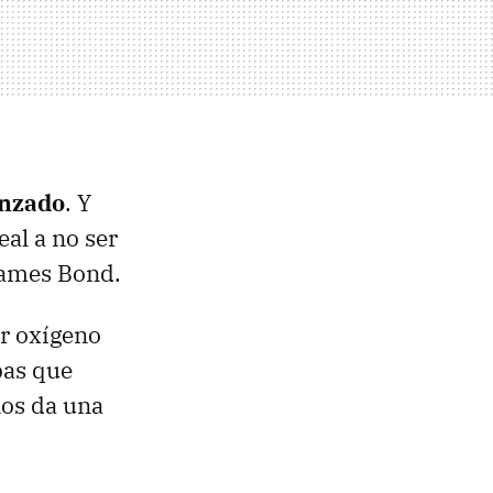
anzado
. Y
eal a no ser
James Bond.
ir oxígeno
pas que
nos da una