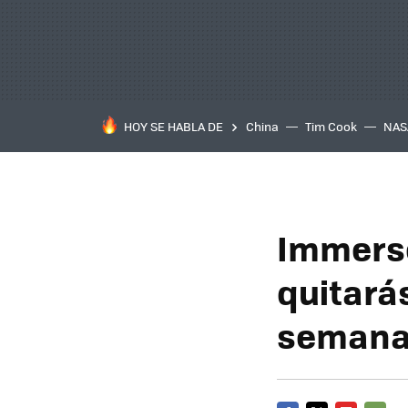
HOY SE HABLA DE
China
Tim Cook
NAS
Immerse
quitará
seman