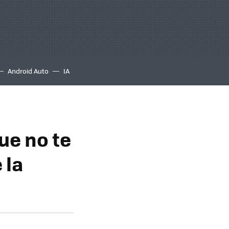
Android Auto
IA
ue no te
 la