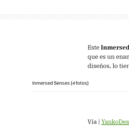
Este
Inmersed
que es un enam
diseños, lo tie
Inmersed Senses (4 fotos)
Vía |
YankoDes