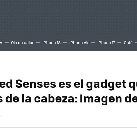
A
Ola de calor
iPhone 18
iPhone Air
iPhone 17
Café
d Senses es el gadget q
s de la cabeza: Imagen de
a