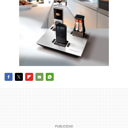
FACEBOOK
TWITTER
FLIPBOARD
E-
WHATSAPP
MAIL