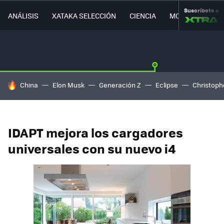
Suscríbete a
ANÁLISIS
XATAKA SELECCIÓN
CIENCIA
MOVILIDAD
HOY SE HABLA DE
China
Elon Musk
Generación Z
Eclipse
Christoph
IDAPT mejora los cargadores
universales con su nuevo i4