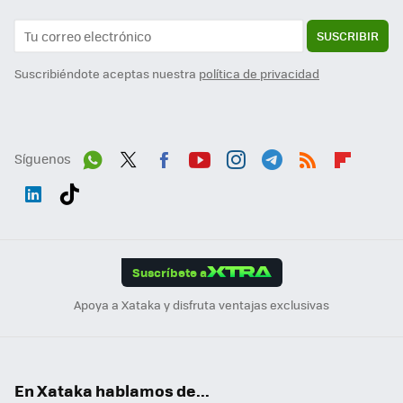
SUSCRIBIR
Suscribiéndote aceptas nuestra
política de privacidad
Síguenos
Wh
Twit
Fac
You
Inst
Tele
RSS
Flip
ats
ter
ebo
tub
agr
gra
boa
Link
Tikt
App
ok
e
am
m
rd
edI
ok
Suscríbete a
n
Apoya a Xataka y disfruta ventajas exclusivas
En Xataka hablamos de...