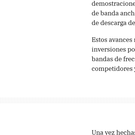
demostraciones
de banda anc
de descarga d
Estos avances 
inversiones por
bandas de frec
competidores y
Una vez hecha