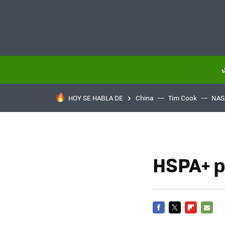
HOY SE HABLA DE
China
Tim Cook
NAS
HSPA+ p
FACEBOOK
TWITTER
FLIPBOARD
E-