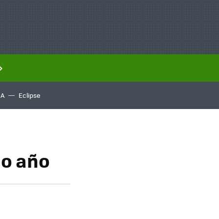
IA
Eclipse
mo año