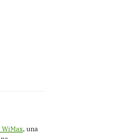
a WiMax
, una
una