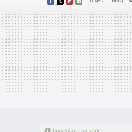
TEMAS
Otros
FACEBOOK
TWITTER
FLIPBOARD
E-
MAIL
Comentarios cerrados