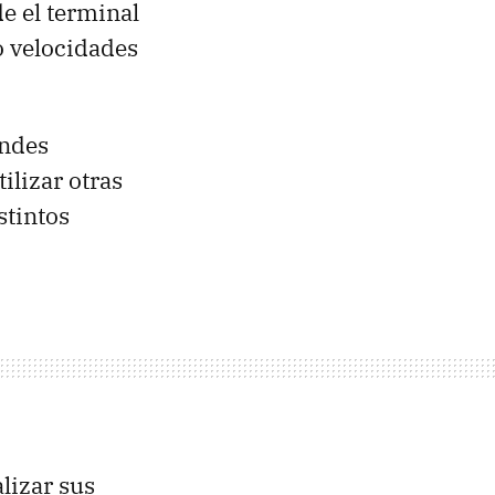
de el terminal
o velocidades
andes
ilizar otras
stintos
lizar sus