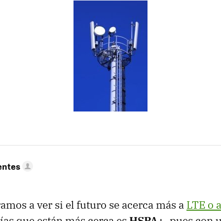
entes
amos a ver si el futuro se acerca más a
LTE
o 
gías que están más cerca es
HSPA+
, pues con 