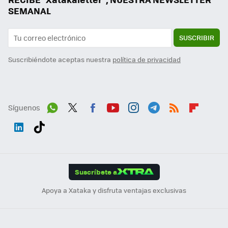
SEMANAL
SUSCRIBIR
Suscribiéndote aceptas nuestra
política de privacidad
Síguenos
Wh
Twit
Fac
You
Inst
Tele
RSS
Flip
ats
ter
ebo
tub
agr
gra
boa
Link
Tikt
App
ok
e
am
m
rd
edI
ok
Suscríbete a
n
Apoya a Xataka y disfruta ventajas exclusivas