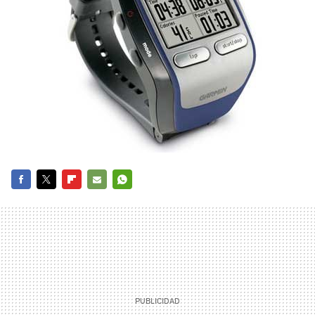
FACEBOOK
TWITTER
FLIPBOARD
E-
WHATSAPP
MAIL