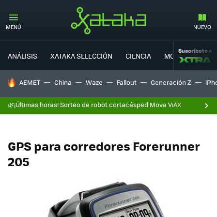
MENÚ
NUEVO
Suscríbete a
ANÁLISIS
XATAKA SELECCIÓN
CIENCIA
MOVILIDAD
HOY SE HABLA DE
AEMET
China
Waze
Fallout
Generación Z
iPh
🌿¡Últimas horas! Sorteo de robot cortacésped Mova ViAX
GPS para corredores Forerunner
205