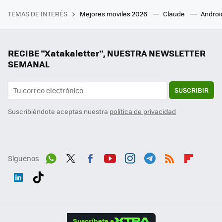
TEMAS DE INTERÉS
Mejores moviles 2026
Claude
Androi
RECIBE "Xatakaletter", NUESTRA NEWSLETTER
SEMANAL
SUSCRIBIR
Suscribiéndote aceptas nuestra
política de privacidad
Síguenos
Wh
Twit
Fac
You
Inst
Tele
RSS
Flip
ats
ter
ebo
tub
agr
gra
boa
Link
Tikt
App
ok
e
am
m
rd
edI
ok
Suscríbete a