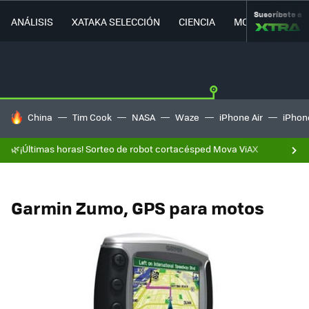
Suscríbete a
ANÁLISIS
XATAKA SELECCIÓN
CIENCIA
MOVILIDAD
HOY SE HABLA DE
China
Tim Cook
NASA
Waze
iPhone Air
iPhone
🌿¡Últimas horas! Sorteo de robot cortacésped Mova ViAX
Garmin Zumo, GPS para motos