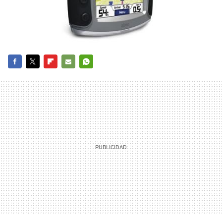
FACEBOOK
TWITTER
FLIPBOARD
E-
WHATSAPP
MAIL