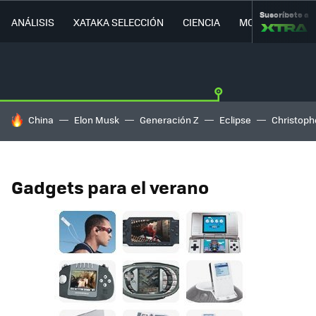
Suscríbete a
ANÁLISIS
XATAKA SELECCIÓN
CIENCIA
MOVILIDAD
HOY SE HABLA DE
China
Elon Musk
Generación Z
Eclipse
Christoph
Gadgets para el verano