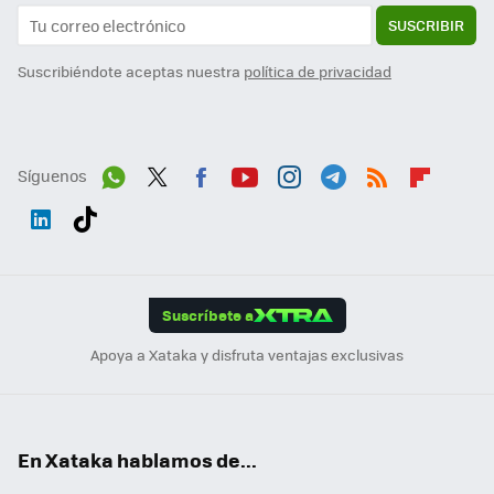
SUSCRIBIR
Suscribiéndote aceptas nuestra
política de privacidad
Síguenos
Wh
Twit
Fac
You
Inst
Tele
RSS
Flip
ats
ter
ebo
tub
agr
gra
boa
Link
Tikt
App
ok
e
am
m
rd
edI
ok
Suscríbete a
n
Apoya a Xataka y disfruta ventajas exclusivas
En Xataka hablamos de...