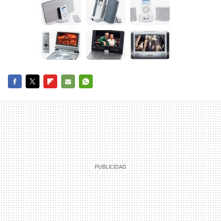
FACEBOOK
TWITTER
FLIPBOARD
E-
WHATSAPP
MAIL