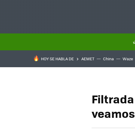
HOY SE HABLA DE
AEMET
China
Waze
Filtrada
veamos