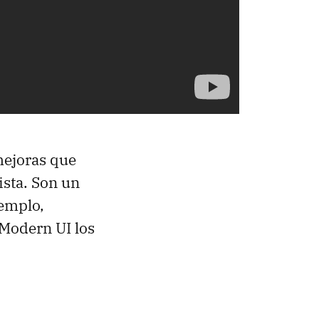
mejoras que
ista. Son un
jemplo,
 Modern UI los