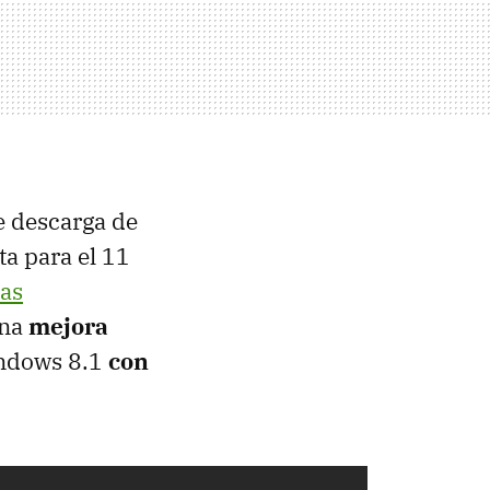
e descarga de
ta para el 11
ias
una
mejora
indows 8.1
con