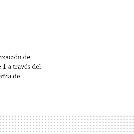
lización de
 1
a través del
añía de