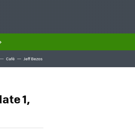
Café
Jeff Bezos
ate 1,