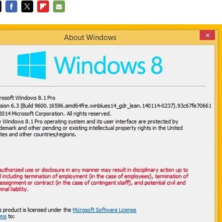
FACEBOOK
TWITTER
FLIPBOARD
E-
MAIL