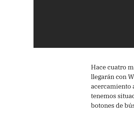
Hace cuatro m
llegarán con W
acercamiento a
tenemos situad
botones de bú