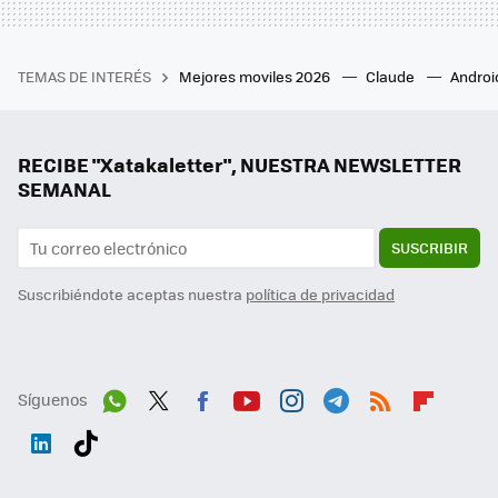
TEMAS DE INTERÉS
Mejores moviles 2026
Claude
Androi
RECIBE "Xatakaletter", NUESTRA NEWSLETTER
SEMANAL
SUSCRIBIR
Suscribiéndote aceptas nuestra
política de privacidad
Síguenos
Wh
Twit
Fac
You
Inst
Tele
RSS
Flip
ats
ter
ebo
tub
agr
gra
boa
Link
Tikt