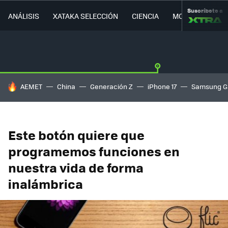
Suscríbete a
ANÁLISIS
XATAKA SELECCIÓN
CIENCIA
MOVILIDAD
HOY SE HABLA DE
AEMET
China
Generación Z
iPhone 17
Samsung G
Este botón quiere que
programemos funciones en
nuestra vida de forma
inalámbrica