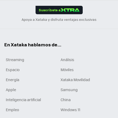
App
ok
e
am
m
rd
edI
ok
Suscríbete a
n
Apoya a Xataka y disfruta ventajas exclusivas
En Xataka hablamos de...
Streaming
Análisis
Espacio
Móviles
Energía
Xataka Movilidad
Apple
Samsung
Inteligencia artificial
China
Empleo
Windows 11