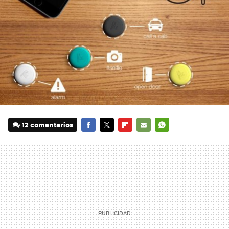
12 comentarios
FACEBOOK
TWITTER
FLIPBOARD
E-
WHATSAPP
MAIL