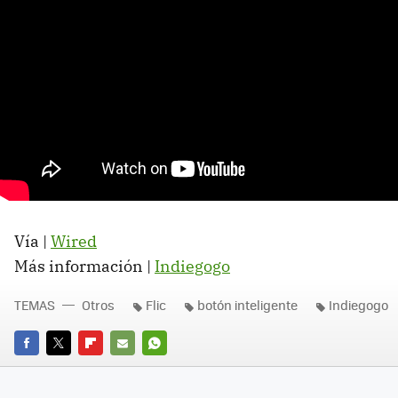
Vía |
Wired
Más información |
Indiegogo
TEMAS
Otros
Flic
botón inteligente
Indiegogo
FACEBOOK
TWITTER
FLIPBOARD
E-
WHATSAPP
MAIL