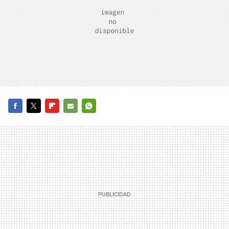
FACEBOOK
TWITTER
FLIPBOARD
E-
WHATSAPP
MAIL