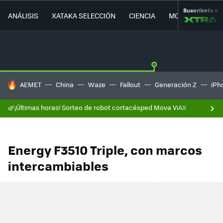
Suscríbete a
ANÁLISIS
XATAKA SELECCIÓN
CIENCIA
MOVILIDAD
HOY SE HABLA DE
AEMET
China
Waze
Fallout
Generación Z
iPh
🌿¡Últimas horas! Sorteo de robot cortacésped Mova ViAX
Energy F3510 Triple, con marcos
intercambiables