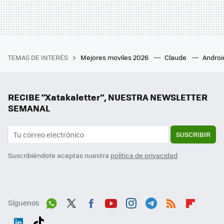
TEMAS DE INTERÉS
Mejores moviles 2026
Claude
Androi
RECIBE "Xatakaletter", NUESTRA NEWSLETTER
SEMANAL
SUSCRIBIR
Suscribiéndote aceptas nuestra
política de privacidad
Síguenos
Wh
Twit
Fac
You
Inst
Tele
RSS
Flip