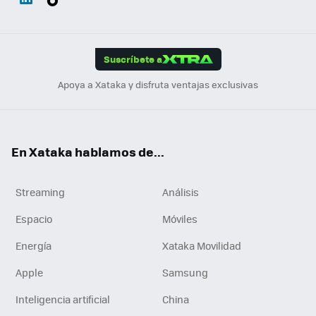
ats
ter
ebo
tub
agr
gra
boa
Link
Tikt
App
ok
e
am
m
rd
edI
ok
Suscríbete a
n
Apoya a Xataka y disfruta ventajas exclusivas
En Xataka hablamos de...
Streaming
Análisis
Espacio
Móviles
Energía
Xataka Movilidad
Apple
Samsung
Inteligencia artificial
China