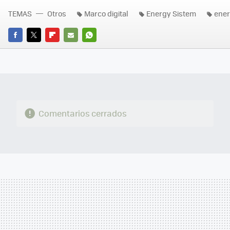
TEMAS
Otros
Marco digital
Energy Sistem
ener
FACEBOOK
TWITTER
FLIPBOARD
E-
WHATSAPP
MAIL
Comentarios cerrados