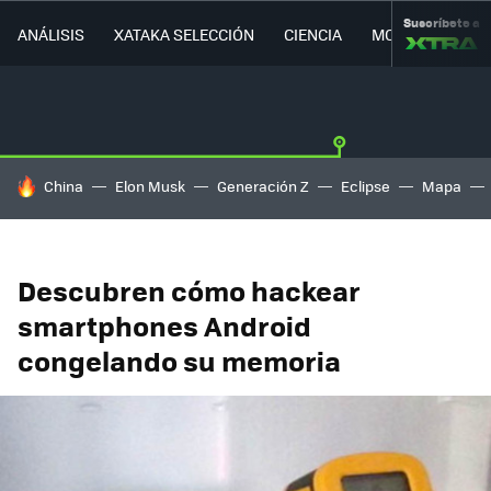
Suscríbete a
ANÁLISIS
XATAKA SELECCIÓN
CIENCIA
MOVILIDAD
HOY SE HABLA DE
China
Elon Musk
Generación Z
Eclipse
Mapa
Descubren cómo hackear
smartphones Android
congelando su memoria