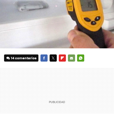
14 comentarios
FACEBOOK
TWITTER
FLIPBOARD
E-
WHATSAPP
MAIL