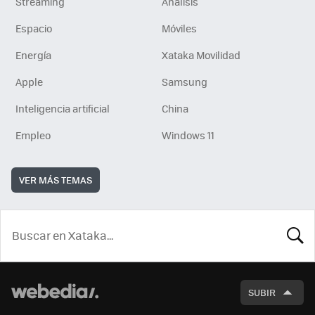
Streaming
Análisis
Espacio
Móviles
Energía
Xataka Movilidad
Apple
Samsung
Inteligencia artificial
China
Empleo
Windows 11
VER MÁS TEMAS
BUSCA
SUBIR