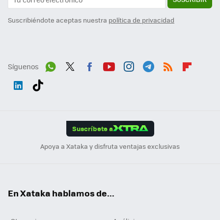
Suscribiéndote aceptas nuestra
política de privacidad
Síguenos
Wh
Twit
Fac
You
Inst
Tele
RSS
Flip
ats
ter
ebo
tub
agr
gra
boa
Link
Tikt
App
ok
e
am
m
rd
edI
ok
Suscríbete a
n
Apoya a Xataka y disfruta ventajas exclusivas
En Xataka hablamos de...