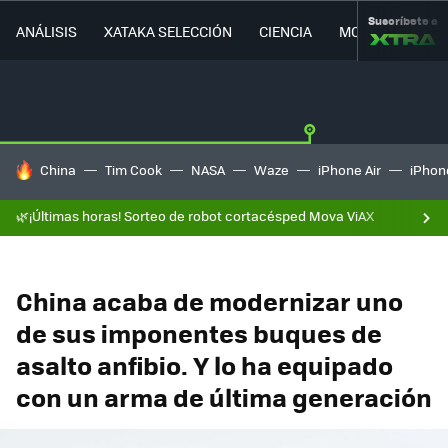
Suscríbete a
ANÁLISIS
XATAKA SELECCIÓN
CIENCIA
MOVILIDAD
HOY SE HABLA DE
China
Tim Cook
NASA
Waze
iPhone Air
iPhone
🌿¡Últimas horas! Sorteo de robot cortacésped Mova ViAX
China acaba de modernizar uno
de sus imponentes buques de
asalto anfibio. Y lo ha equipado
con un arma de última generación