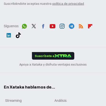
Suscribiéndote aceptas nuestra
política de privacidad
Síguenos
Wh
Twit
Fac
You
Inst
Tele
RSS
Flip
ats
ter
ebo
tub
agr
gra
boa
Link
Tikt
App
ok
e
am
m
rd
edI
ok
Suscríbete a
n
Apoya a Xataka y disfruta ventajas exclusivas
En Xataka hablamos de...
Streaming
Análisis