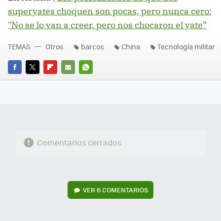
superyates choquen son pocas, pero nunca cero:
"No se lo van a creer, pero nos chocaron el yate”
TEMAS
Otros
barcos
China
Tecnología militar
FACEBOOK
TWITTER
FLIPBOARD
E-
WHATSAPP
MAIL
Comentarios cerrados
VER
6 COMENTARIOS