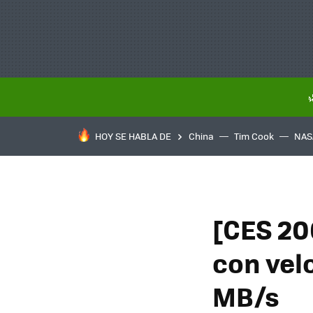
HOY SE HABLA DE
China
Tim Cook
NAS
[CES 20
con vel
MB/s