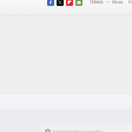
TEMAS
Otros
F
FACEBOOK
TWITTER
FLIPBOARD
E-
MAIL
Comentarios cerrados