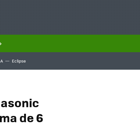
IA
Eclipse
nasonic
ima de 6