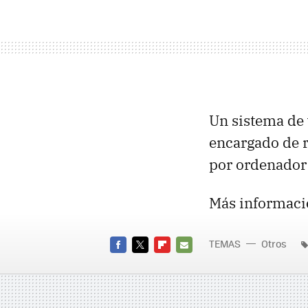
Un sistema de 
encargado de r
por ordenador 
Más informaci
TEMAS
Otros
FACEBOOK
TWITTER
FLIPBOARD
E-
MAIL