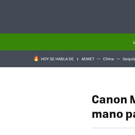
HOY SE HABLA DE
AEMET
China
Sequí
Canon MR
mano pa