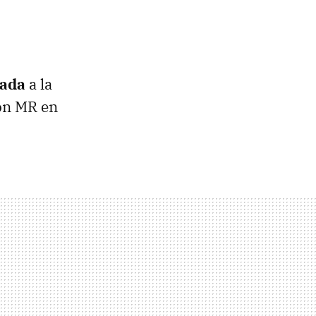
tada
a la
non MR en