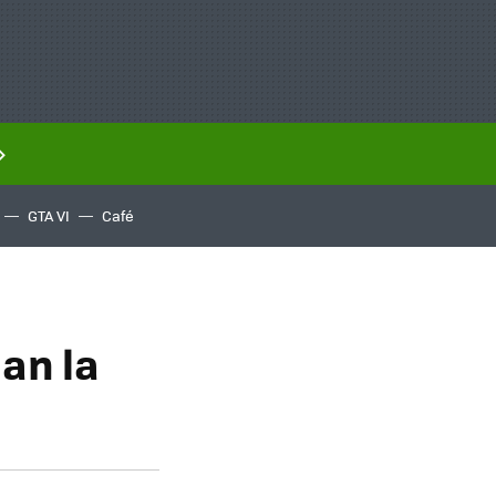
GTA VI
Café
dan la