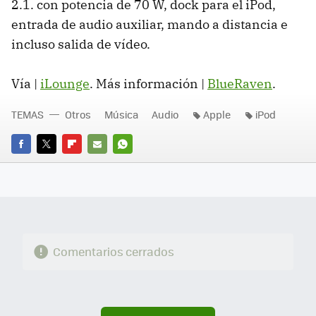
2.1. con potencia de 70 W, dock para el iPod,
entrada de audio auxiliar, mando a distancia e
incluso salida de vídeo.
Vía |
iLounge
. Más información |
BlueRaven
.
TEMAS
Otros
Música
Audio
Apple
iPod
FACEBOOK
TWITTER
FLIPBOARD
E-
WHATSAPP
MAIL
Comentarios cerrados