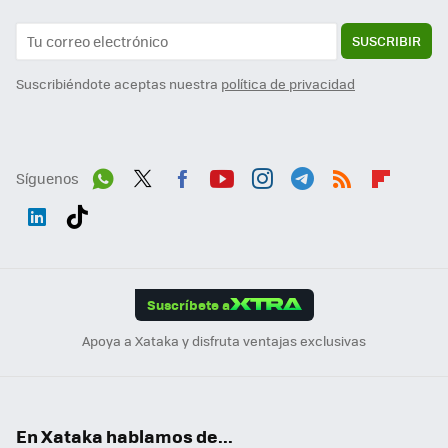
SUSCRIBIR
Suscribiéndote aceptas nuestra
política de privacidad
Síguenos
Wh
Twit
Fac
You
Inst
Tele
RSS
Flip
ats
ter
ebo
tub
agr
gra
boa
Link
Tikt
App
ok
e
am
m
rd
edI
ok
Suscríbete a
n
Apoya a Xataka y disfruta ventajas exclusivas
En Xataka hablamos de...