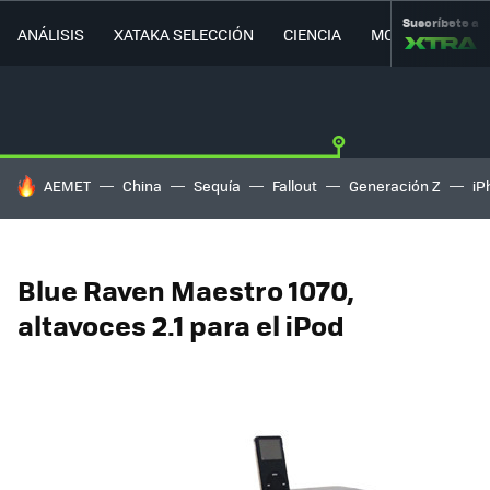
Suscríbete a
ANÁLISIS
XATAKA SELECCIÓN
CIENCIA
MOVILIDAD
HOY SE HABLA DE
AEMET
China
Sequía
Fallout
Generación Z
iP
Blue Raven Maestro 1070,
altavoces 2.1 para el iPod