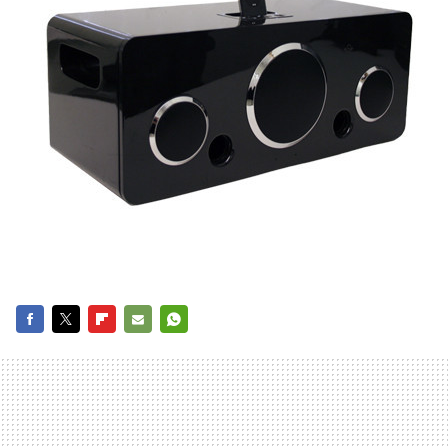
FACEBOOK
TWITTER
FLIPBOARD
E-
WHATSAPP
MAIL