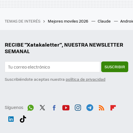
TEMAS DE INTERÉS
Mejores moviles 2026
Claude
Androi
RECIBE "Xatakaletter", NUESTRA NEWSLETTER
SEMANAL
SUSCRIBIR
Suscribiéndote aceptas nuestra
política de privacidad
Síguenos
Wh
Twit
Fac
You
Inst
Tele
RSS
Flip
ats
ter
ebo
tub
agr
gra
boa
Link
Tikt