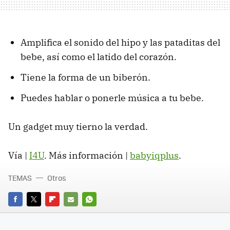
Amplifica el sonido del hipo y las pataditas del
bebe, así como el latido del corazón.
Tiene la forma de un biberón.
Puedes hablar o ponerle música a tu bebe.
Un gadget muy tierno la verdad.
Vía |
I4U
. Más información |
babyiqplus
.
TEMAS
Otros
FACEBOOK
TWITTER
FLIPBOARD
E-
WHATSAPP
MAIL