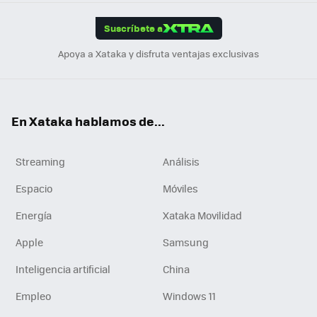
App
ok
e
am
m
rd
edI
ok
Suscríbete a
n
Apoya a Xataka y disfruta ventajas exclusivas
En Xataka hablamos de...
Streaming
Análisis
Espacio
Móviles
Energía
Xataka Movilidad
Apple
Samsung
Inteligencia artificial
China
Empleo
Windows 11