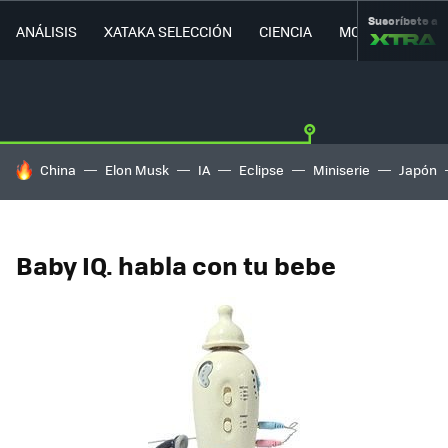
Suscríbete a
ANÁLISIS
XATAKA SELECCIÓN
CIENCIA
MOVILIDAD
HOY SE HABLA DE
China
Elon Musk
IA
Eclipse
Miniserie
Japón
Baby IQ. habla con tu bebe