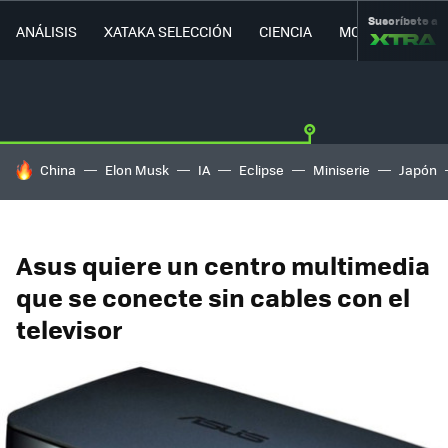
Suscríbete a
ANÁLISIS
XATAKA SELECCIÓN
CIENCIA
MOVILIDAD
HOY SE HABLA DE
China
Elon Musk
IA
Eclipse
Miniserie
Japón
Asus quiere un centro multimedia
que se conecte sin cables con el
televisor