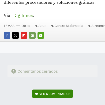
diferentes procesadores y soluciones gráficas.
Vía |
Digitimes
.
TEMAS
Otros
Asus
Centro Multimedia
Streami
FACEBOOK
TWITTER
FLIPBOARD
E-
WHATSAPP
MAIL
Comentarios cerrados
VER
6 COMENTARIOS