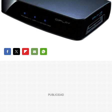
FACEBOOK
TWITTER
FLIPBOARD
E-
WHATSAPP
MAIL