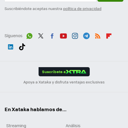
Suscribiéndote aceptas nuestra
política de privacidad
Síguenos
Wh
Twit
Fac
You
Inst
Tele
RSS
Flip
ats
ter
ebo
tub
agr
gra
boa
Link
Tikt
App
ok
e
am
m
rd
edI
ok
Suscríbete a
n
Apoya a Xataka y disfruta ventajas exclusivas
En Xataka hablamos de...
Streaming
Análisis