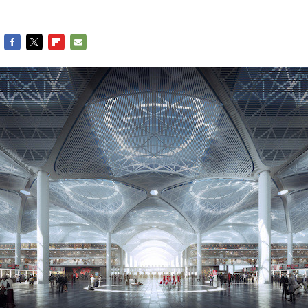
FACEBOOK
TWITTER
FLIPBOARD
E-
MAIL