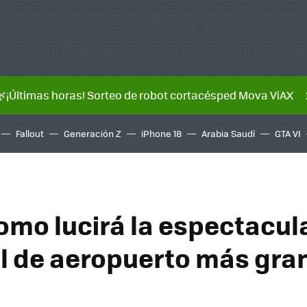
🌿¡Últimas horas! Sorteo de robot cortacésped Mova ViAX
Fallout
Generación Z
iPhone 18
Arabia Saudí
GTA VI
como lucirá la espectacul
l de aeropuerto más gra