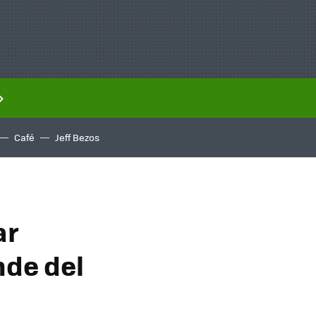
Café
Jeff Bezos
ar
nde del