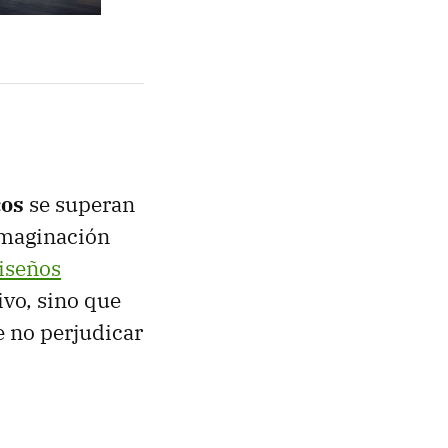
cos
se superan
 imaginación
iseños
ivo, sino que
e no perjudicar