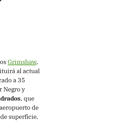
e
tos
Grimshaw
,
tituirá al actual
icado a 35
ar Negro y
adrados
, que
 aeropuerto de
de superficie.