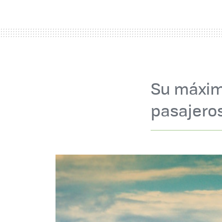
Su máxim
pasajeros