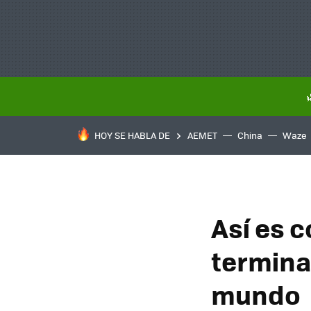
HOY SE HABLA DE
AEMET
China
Waze
Así es 
termina
mundo