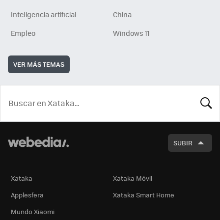
Inteligencia artificial
China
Empleo
Windows 11
VER MÁS TEMAS
BUSCA
SUBIR
Xataka
Xataka Móvil
Applesfera
Xataka Smart Home
Mundo Xiaomi