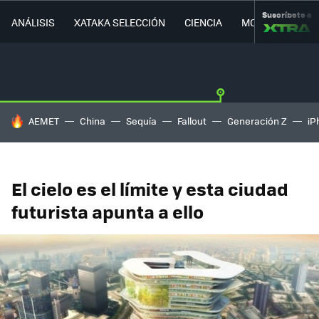
Suscríbete a
ANÁLISIS
XATAKA SELECCIÓN
CIENCIA
MOVILIDAD
HOY SE HABLA DE
AEMET
China
Sequía
Fallout
Generación Z
iP
El cielo es el límite y esta ciudad
futurista apunta a ello