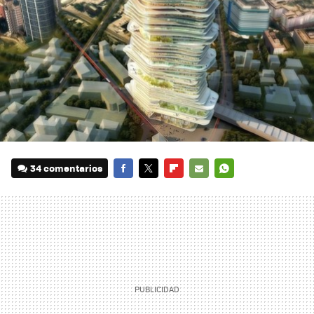
34 comentarios
FACEBOOK
TWITTER
FLIPBOARD
E-
WHATSAPP
MAIL