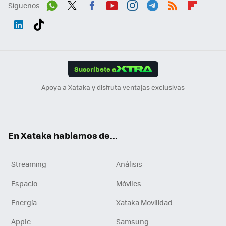
Síguenos
Wh
Twit
Fac
You
Inst
Tele
RSS
Flip
ats
ter
ebo
tub
agr
gra
boa
Link
Tikt
App
ok
e
am
m
rd
edI
ok
Suscríbete a
n
Apoya a Xataka y disfruta ventajas exclusivas
En Xataka hablamos de...
Streaming
Análisis
Espacio
Móviles
Energía
Xataka Movilidad
Apple
Samsung