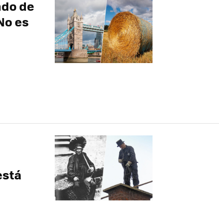
ndo de
No es
está