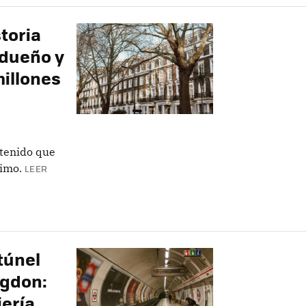
toria
 dueño y
millones
tenido que
ximo.
LEER
túnel
ngdon:
iería