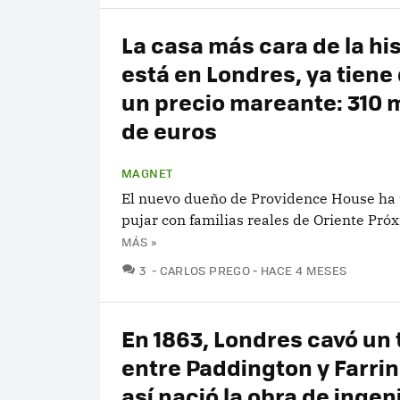
La casa más cara de la his
está en Londres, ya tiene
un precio mareante: 310 
de euros
MAGNET
El nuevo dueño de Providence House ha 
pujar con familias reales de Oriente Pró
MÁS »
COMENTARIOS
3
CARLOS PREGO
HACE 4 MESES
En 1863, Londres cavó un 
entre Paddington y Farri
así nació la obra de ingen