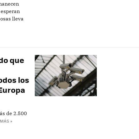
rmanecen
s esperan
osas lleva
do que
odos los
 Europa
ás de 2.500
 MÁS »