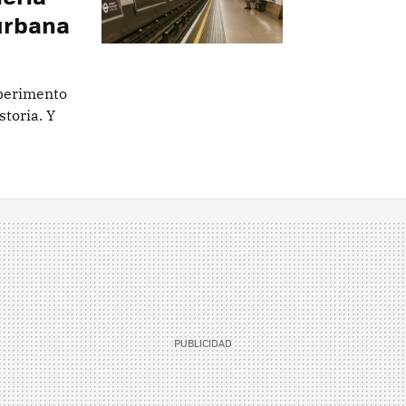
 urbana
xperimento
storia. Y