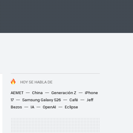
HOY SE HABLA DE
AEMET
China
Generación Z
iPhone
17
Samsung Galaxy S26
Café
Jeff
Bezos
IA
OpenAI
Eclipse