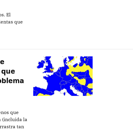
s. El
ientas que
ue
y que
roblema
menos que
(incluida la
rrastra tan