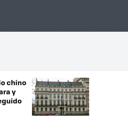
io chino
ara y
seguido