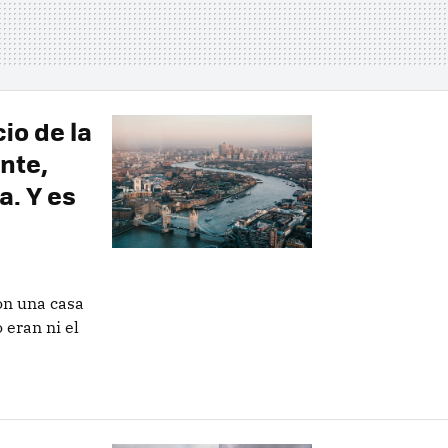
cio de la
nte,
a. Y es
on una casa
 eran ni el