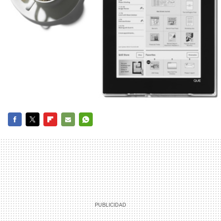
FACEBOOK
TWITTER
FLIPBOARD
E-
WHATSAPP
MAIL