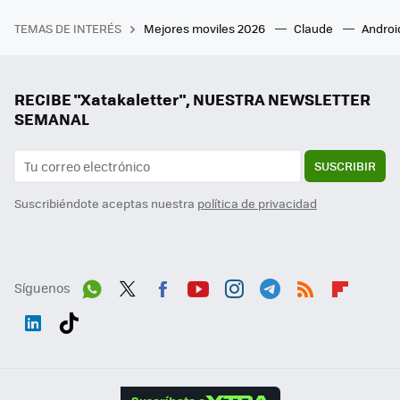
TEMAS DE INTERÉS
Mejores moviles 2026
Claude
Androi
RECIBE "Xatakaletter", NUESTRA NEWSLETTER
SEMANAL
SUSCRIBIR
Suscribiéndote aceptas nuestra
política de privacidad
Síguenos
Wh
Twit
Fac
You
Inst
Tele
RSS
Flip
ats
ter
ebo
tub
agr
gra
boa
Link
Tikt
App
ok
e
am
m
rd
edI
ok