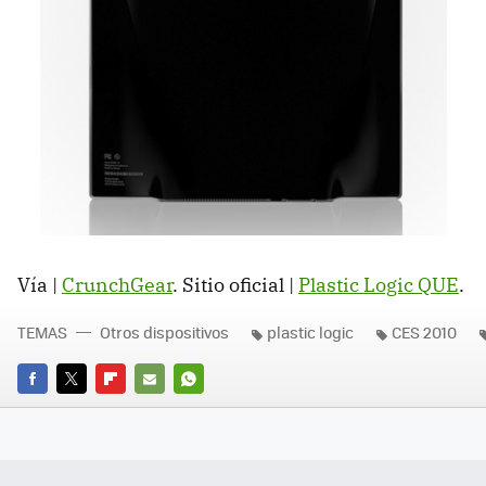
Vía |
CrunchGear
. Sitio oficial |
Plastic Logic QUE
.
TEMAS
Otros dispositivos
plastic logic
CES 2010
FACEBOOK
TWITTER
FLIPBOARD
E-
WHATSAPP
MAIL