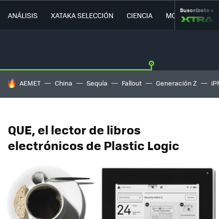
Suscríbete a
ANÁLISIS
XATAKA SELECCIÓN
CIENCIA
MOVILIDAD
HOY SE HABLA DE
AEMET
China
Sequía
Fallout
Generación Z
iP
QUE, el lector de libros
electrónicos de Plastic Logic