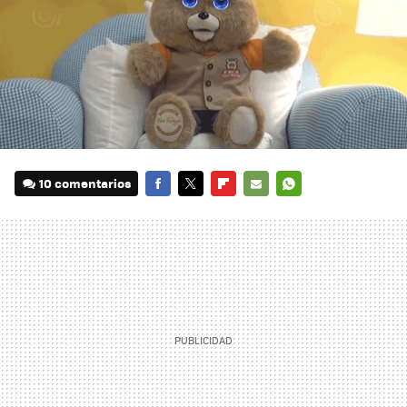
10 comentarios
FACEBOOK
TWITTER
FLIPBOARD
E-
WHATSAPP
MAIL