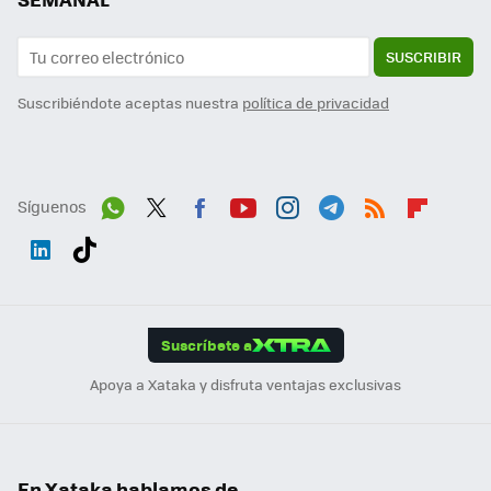
SUSCRIBIR
Suscribiéndote aceptas nuestra
política de privacidad
Síguenos
Wh
Twit
Fac
You
Inst
Tele
RSS
Flip
ats
ter
ebo
tub
agr
gra
boa
Link
Tikt
App
ok
e
am
m
rd
edI
ok
Suscríbete a
n
Apoya a Xataka y disfruta ventajas exclusivas
En Xataka hablamos de...