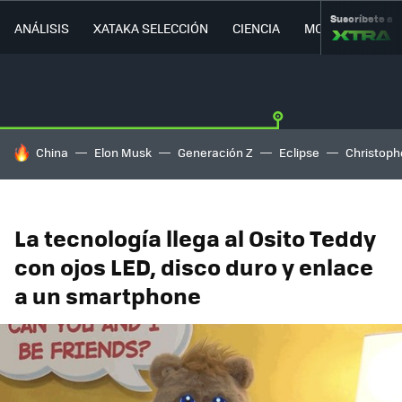
Suscríbete a
ANÁLISIS
XATAKA SELECCIÓN
CIENCIA
MOVILIDAD
HOY SE HABLA DE
China
Elon Musk
Generación Z
Eclipse
Christoph
La tecnología llega al Osito Teddy
con ojos LED, disco duro y enlace
a un smartphone