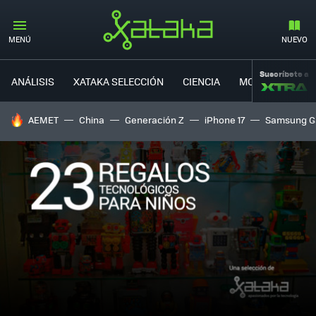
MENÚ
NUEVO
Suscríbete a
ANÁLISIS
XATAKA SELECCIÓN
CIENCIA
MOVILIDAD
HOY SE HABLA DE
AEMET
China
Generación Z
iPhone 17
Samsung G