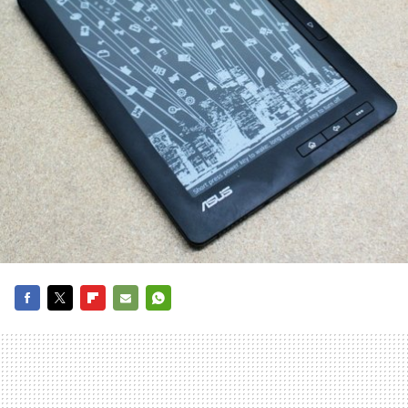
FACEBOOK
TWITTER
FLIPBOARD
E-
WHATSAPP
MAIL