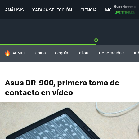
Suscríbete a
ANÁLISIS
XATAKA SELECCIÓN
CIENCIA
MOVILIDAD
HOY SE HABLA DE
AEMET
China
Sequía
Fallout
Generación Z
iP
Asus DR-900, primera toma de
contacto en vídeo