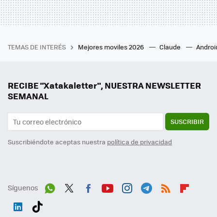
TEMAS DE INTERÉS
Mejores moviles 2026
Claude
Androi
RECIBE "Xatakaletter", NUESTRA NEWSLETTER
SEMANAL
SUSCRIBIR
Suscribiéndote aceptas nuestra
política de privacidad
Síguenos
Wh
Twit
Fac
You
Inst
Tele
RSS
Flip