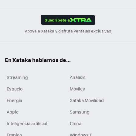
ats
ter
ebo
tub
agr
gra
boa
Link
Tikt
App
ok
e
am
m
rd
edI
ok
Suscríbete a
n
Apoya a Xataka y disfruta ventajas exclusivas
En Xataka hablamos de...
Streaming
Análisis
Espacio
Móviles
Energía
Xataka Movilidad
Apple
Samsung
Inteligencia artificial
China
Empleo
Windows 11