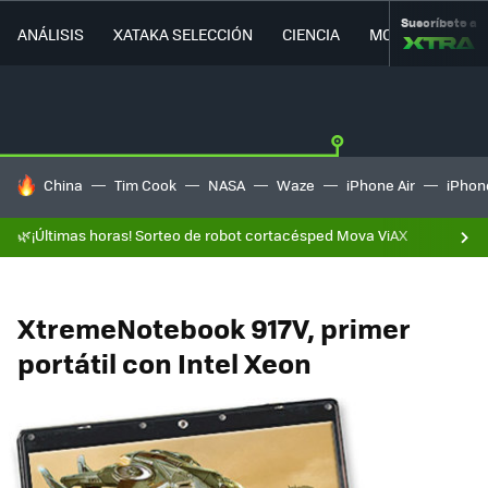
Suscríbete a
ANÁLISIS
XATAKA SELECCIÓN
CIENCIA
MOVILIDAD
HOY SE HABLA DE
China
Tim Cook
NASA
Waze
iPhone Air
iPhone
🌿¡Últimas horas! Sorteo de robot cortacésped Mova ViAX
XtremeNotebook 917V, primer
portátil con Intel Xeon