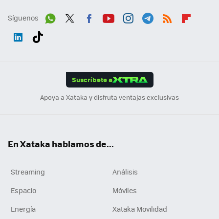
Síguenos
Wh
Twit
Fac
You
Inst
Tele
RSS
Flip
ats
ter
ebo
tub
agr
gra
boa
Link
Tikt
App
ok
e
am
m
rd
edI
ok
Suscríbete a
n
Apoya a Xataka y disfruta ventajas exclusivas
En Xataka hablamos de...
Streaming
Análisis
Espacio
Móviles
Energía
Xataka Movilidad