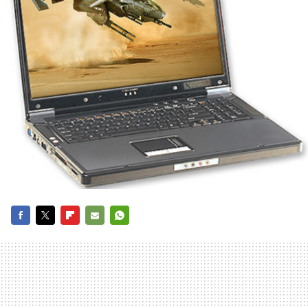
FACEBOOK
TWITTER
FLIPBOARD
E-
WHATSAPP
MAIL