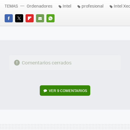
TEMAS
Ordenadores
Intel
profesional
Intel Xe
FACEBOOK
TWITTER
FLIPBOARD
E-
WHATSAPP
MAIL
Comentarios cerrados
VER
9 COMENTARIOS