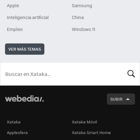
Apple
Samsung
Inteligencia artificial
China
Empleo
Windows 11
VER MÁS TEMAS
BUSCA
SUBIR
Xataka
Xataka Móvil
Applesfera
Xataka Smart Home