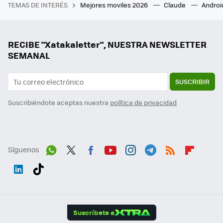
TEMAS DE INTERÉS
Mejores moviles 2026
Claude
Androi
RECIBE "Xatakaletter", NUESTRA NEWSLETTER
SEMANAL
SUSCRIBIR
Suscribiéndote aceptas nuestra
política de privacidad
Síguenos
Wh
Twit
Fac
You
Inst
Tele
RSS
Flip
ats
ter
ebo
tub
agr
gra
boa
Link
Tikt
App
ok
e
am
m
rd
edI
ok
Suscríbete a
n