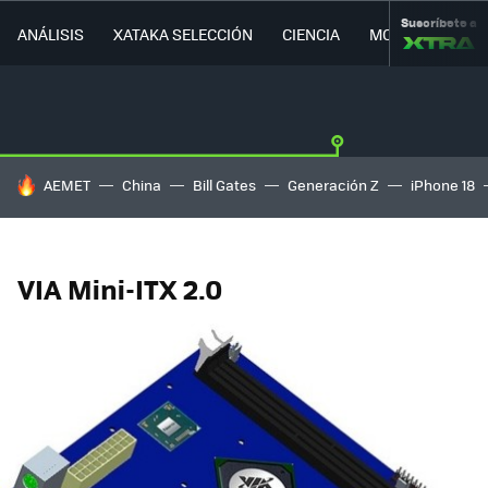
Suscríbete a
ANÁLISIS
XATAKA SELECCIÓN
CIENCIA
MOVILIDAD
HOY SE HABLA DE
AEMET
China
Bill Gates
Generación Z
iPhone 18
VIA Mini-ITX 2.0