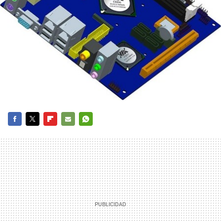
FACEBOOK
TWITTER
FLIPBOARD
E-
WHATSAPP
MAIL