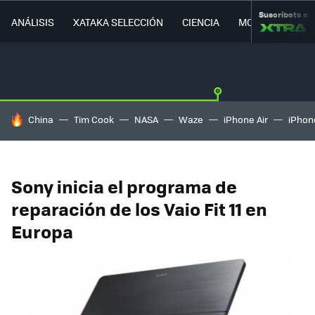
Suscríbete a
ANÁLISIS
XATAKA SELECCIÓN
CIENCIA
MOVILIDAD
HOY SE HABLA DE
China
Tim Cook
NASA
Waze
iPhone Air
iPhone
Sony inicia el programa de
reparación de los Vaio Fit 11 en
Europa