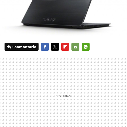
1 comentario
FACEBOOK
TWITTER
FLIPBOARD
E-
WHATSAPP
MAIL