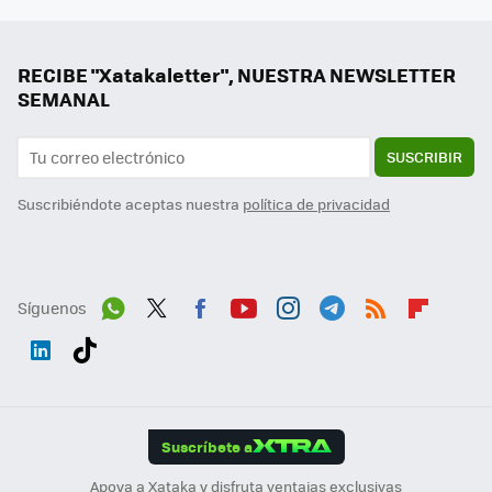
RECIBE "Xatakaletter", NUESTRA NEWSLETTER
SEMANAL
SUSCRIBIR
Suscribiéndote aceptas nuestra
política de privacidad
Síguenos
Wh
Twit
Fac
You
Inst
Tele
RSS
Flip
ats
ter
ebo
tub
agr
gra
boa
Link
Tikt
App
ok
e
am
m
rd
edI
ok
Suscríbete a
n
Apoya a Xataka y disfruta ventajas exclusivas