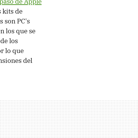
paso de Apple
 kits de
ts son PC's
n los que se
de los
r lo que
nsiones del