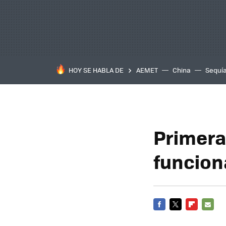
HOY SE HABLA DE
AEMET
China
Sequí
Primera
funcion
FACEBOOK
TWITTER
FLIPBOARD
E-