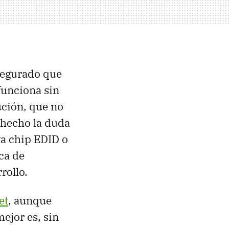
segurado que
 funciona sin
ción, que no
e hecho la duda
ya chip EDID o
ca de
rollo.
et
, aunque
ejor es, sin