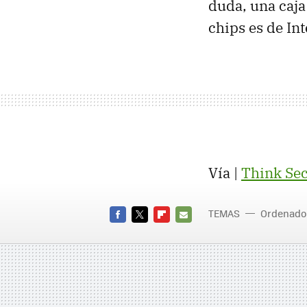
duda, una caja
chips es de Int
Vía |
Think Sec
TEMAS
Ordenado
FACEBOOK
TWITTER
FLIPBOARD
E-
MAIL