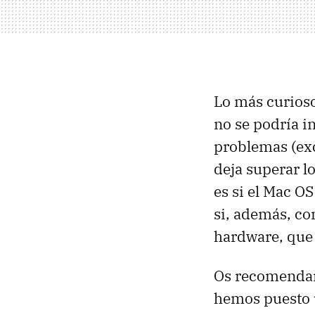
Lo más curios
no se podría in
problemas (ex
deja superar l
es si el Mac O
si, además, co
hardware, que e
Os recomendamo
hemos puesto 