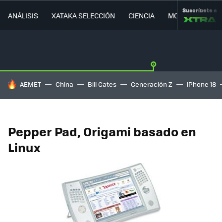
Suscríbete a
ANÁLISIS
XATAKA SELECCIÓN
CIENCIA
MOVILIDAD
HOY SE HABLA DE
AEMET
China
Bill Gates
Generación Z
iPhone 18
Pepper Pad, Origami basado en
Linux