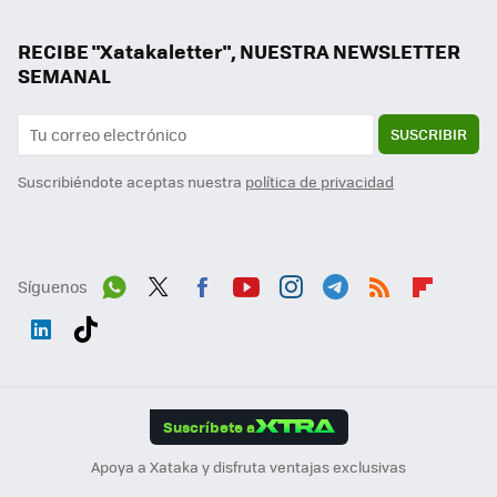
RECIBE "Xatakaletter", NUESTRA NEWSLETTER
SEMANAL
SUSCRIBIR
Suscribiéndote aceptas nuestra
política de privacidad
Síguenos
Wh
Twit
Fac
You
Inst
Tele
RSS
Flip
ats
ter
ebo
tub
agr
gra
boa
Link
Tikt
App
ok
e
am
m
rd
edI
ok
Suscríbete a
n
Apoya a Xataka y disfruta ventajas exclusivas