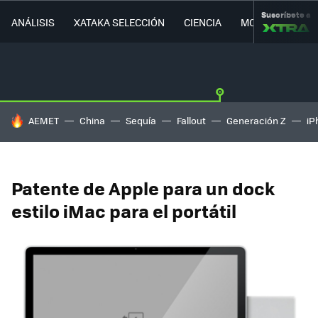
Suscríbete a
ANÁLISIS
XATAKA SELECCIÓN
CIENCIA
MOVILIDAD
HOY SE HABLA DE
AEMET
China
Sequía
Fallout
Generación Z
iP
Patente de Apple para un dock
estilo iMac para el portátil