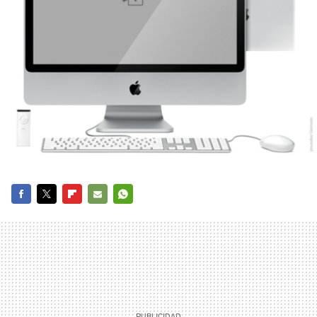
FACEBOOK
TWITTER
FLIPBOARD
E-
WHATSAPP
MAIL