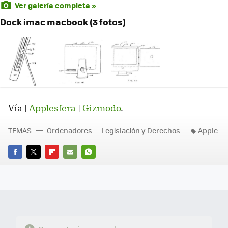
Ver galería completa »
Dock imac macbook (3 fotos)
Vía |
Applesfera
|
Gizmodo
.
TEMAS
Ordenadores
Legislación y Derechos
Apple
FACEBOOK
TWITTER
FLIPBOARD
E-
WHATSAPP
MAIL