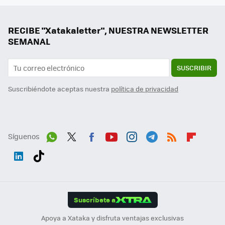
RECIBE "Xatakaletter", NUESTRA NEWSLETTER
SEMANAL
SUSCRIBIR
Suscribiéndote aceptas nuestra
política de privacidad
Síguenos
Wh
Twit
Fac
You
Inst
Tele
RSS
Flip
ats
ter
ebo
tub
agr
gra
boa
Link
Tikt
App
ok
e
am
m
rd
edI
ok
Suscríbete a
n
Apoya a Xataka y disfruta ventajas exclusivas