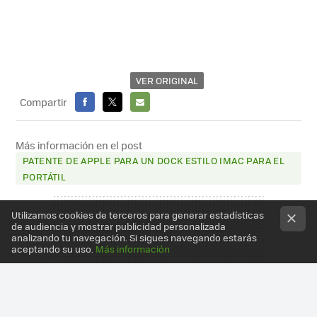
VER ORIGINAL
Compartir
FACEBOOK
X
E-
MAIL
Más información en el post
PATENTE DE APPLE PARA UN DOCK ESTILO IMAC PARA EL
PORTÁTIL
Utilizamos cookies de terceros para generar estadísticas
de audiencia y mostrar publicidad personalizada
analizando tu navegación. Si sigues navegando estarás
aceptando su uso.
Más información