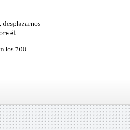
, desplazarnos
re él.
en los 700