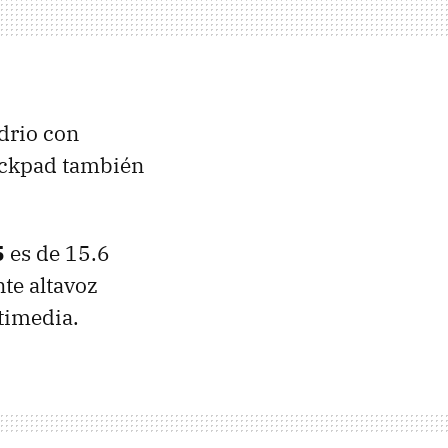
idrio con
rackpad también
5
es de 15.6
te altavoz
timedia.