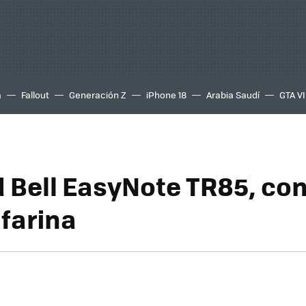
a
Fallout
Generación Z
iPhone 18
Arabia Saudí
GTA VI
 Bell EasyNote TR85, co
nfarina