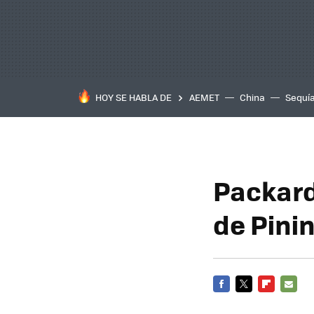
HOY SE HABLA DE
AEMET
China
Sequí
Packard
de Pini
FACEBOOK
TWITTER
FLIPBOARD
E-