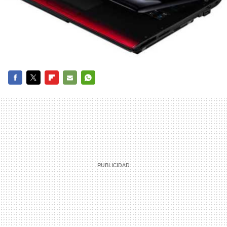
FACEBOOK
TWITTER
FLIPBOARD
E-
WHATSAPP
MAIL