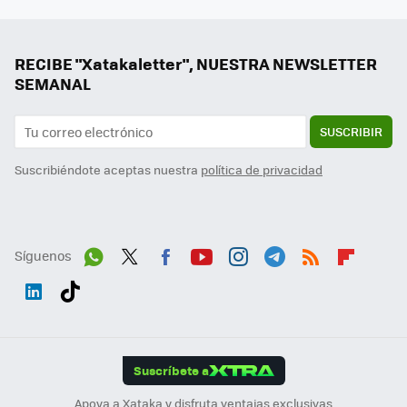
RECIBE "Xatakaletter", NUESTRA NEWSLETTER
SEMANAL
SUSCRIBIR
Suscribiéndote aceptas nuestra
política de privacidad
Síguenos
Wh
Twit
Fac
You
Inst
Tele
RSS
Flip
ats
ter
ebo
tub
agr
gra
boa
Link
Tikt
App
ok
e
am
m
rd
edI
ok
Suscríbete a
n
Apoya a Xataka y disfruta ventajas exclusivas