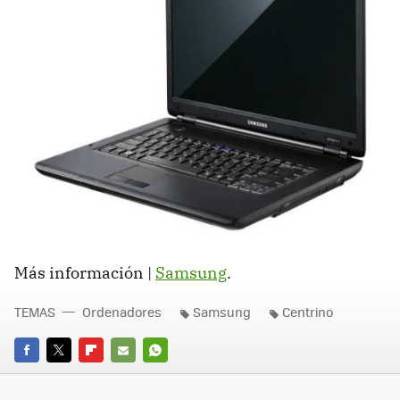
Más información |
Samsung
.
TEMAS
Ordenadores
Samsung
Centrino
FACEBOOK
TWITTER
FLIPBOARD
E-
WHATSAPP
MAIL