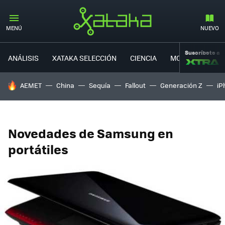
MENÚ
NUEVO
Suscríbete a
ANÁLISIS
XATAKA SELECCIÓN
CIENCIA
MOVILIDAD
HOY SE HABLA DE
AEMET
China
Sequía
Fallout
Generación Z
iP
Novedades de Samsung en
portátiles