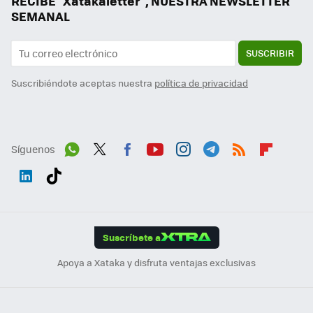
RECIBE "Xatakaletter", NUESTRA NEWSLETTER
SEMANAL
SUSCRIBIR
Suscribiéndote aceptas nuestra
política de privacidad
Síguenos
Wh
Twit
Fac
You
Inst
Tele
RSS
Flip
ats
ter
ebo
tub
agr
gra
boa
Link
Tikt
App
ok
e
am
m
rd
edI
ok
Suscríbete a
n
Apoya a Xataka y disfruta ventajas exclusivas