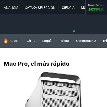
Suscríbete a
ANÁLISIS
XATAKA SELECCIÓN
CIENCIA
MOVILIDAD
HOY SE HABLA DE
AEMET
China
Sequía
Fallout
Generación Z
iP
Mac Pro, el más rápido