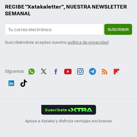
RECIBE "Xatakaletter", NUESTRA NEWSLETTER
SEMANAL
SUSCRIBIR
Suscribiéndote aceptas nuestra
política de privacidad
Síguenos
Wh
Twit
Fac
You
Inst
Tele
RSS
Flip
ats
ter
ebo
tub
agr
gra
boa
Link
Tikt
App
ok
e
am
m
rd
edI
ok
Suscríbete a
n
Apoya a Xataka y disfruta ventajas exclusivas