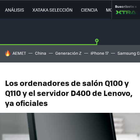
Suscríbete a
ANÁLISIS
XATAKA SELECCIÓN
CIENCIA
MOVILIDAD
HOY SE HABLA DE
AEMET
China
Generación Z
iPhone 17
Samsung G
Los ordenadores de salón Q100 y
Q110 y el servidor D400 de Lenovo,
ya oficiales