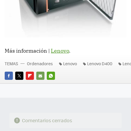
Más información |
Lenovo
.
TEMAS
Ordenadores
Lenovo
Lenovo D400
Len
FACEBOOK
TWITTER
FLIPBOARD
E-
WHATSAPP
MAIL
Comentarios cerrados