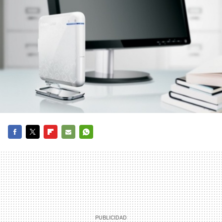
FACEBOOK
TWITTER
FLIPBOARD
E-
WHATSAPP
MAIL