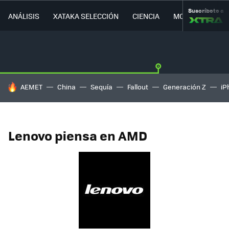
Suscríbete a
ANÁLISIS
XATAKA SELECCIÓN
CIENCIA
MOVILIDAD
HOY SE HABLA DE
AEMET
China
Sequía
Fallout
Generación Z
iP
Lenovo piensa en AMD