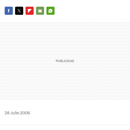
FACEBOOK
TWITTER
FLIPBOARD
E-
WHATSAPP
MAIL
28 Julio 2006