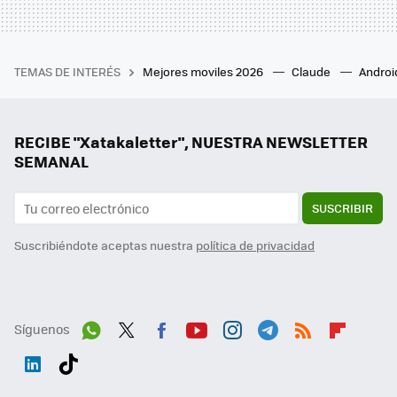
TEMAS DE INTERÉS
Mejores moviles 2026
Claude
Androi
RECIBE "Xatakaletter", NUESTRA NEWSLETTER
SEMANAL
SUSCRIBIR
Suscribiéndote aceptas nuestra
política de privacidad
Síguenos
Wh
Twit
Fac
You
Inst
Tele
RSS
Flip
ats
ter
ebo
tub
agr
gra
boa
Link
Tikt