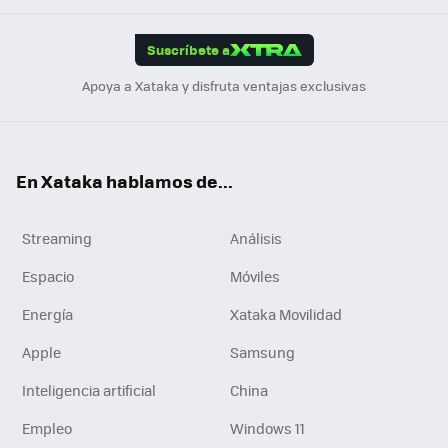
App
ok
e
am
m
rd
edI
ok
Suscríbete a
n
Apoya a Xataka y disfruta ventajas exclusivas
En Xataka hablamos de...
Streaming
Análisis
Espacio
Móviles
Energía
Xataka Movilidad
Apple
Samsung
Inteligencia artificial
China
Empleo
Windows 11