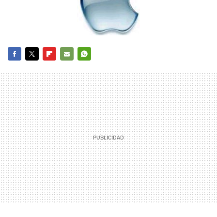
FACEBOOK
TWITTER
FLIPBOARD
E-
WHATSAPP
MAIL