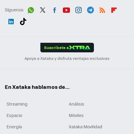
Síguenos
Wh
Twit
Fac
You
Inst
Tele
RSS
Flip
ats
ter
ebo
tub
agr
gra
boa
Link
Tikt
App
ok
e
am
m
rd
edI
ok
Suscríbete a
n
Apoya a Xataka y disfruta ventajas exclusivas
En Xataka hablamos de...
Streaming
Análisis
Espacio
Móviles
Energía
Xataka Movilidad