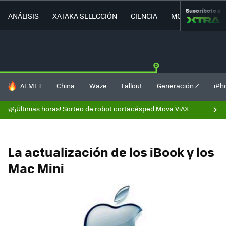
Suscríbete a
ANÁLISIS
XATAKA SELECCIÓN
CIENCIA
MOVILIDAD
HOY SE HABLA DE
AEMET
China
Waze
Fallout
Generación Z
iPh
🌿¡Últimas horas! Sorteo de robot cortacésped Mova ViAX
La actualización de los iBook y los
Mac Mini