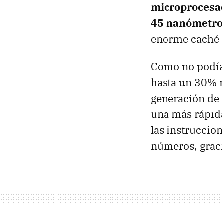
microprocesado
45 nanómetro
enorme caché 
Como no podía 
hasta un 30% 
generación de
una más rápida
las instruccio
números, grac