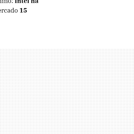
mino:
Intel ha
mercado
15