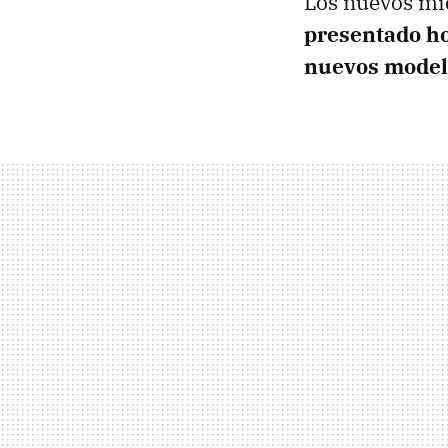
Los nuevos mi
presentado ho
nuevos model