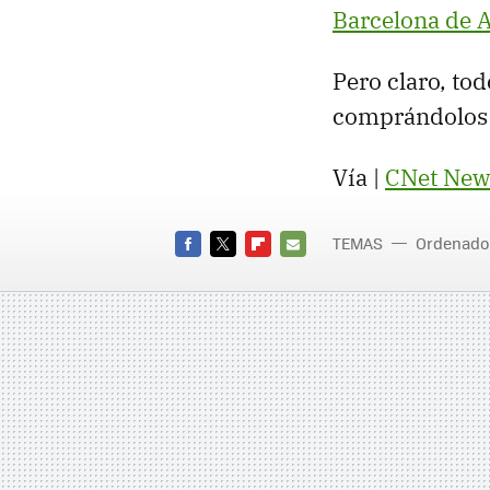
Barcelona de
Pero claro, to
comprándolos
Vía |
CNet New
TEMAS
Ordenado
Intel X
FACEBOOK
TWITTER
FLIPBOARD
E-
MAIL