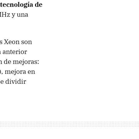
 tecnología de
MHz y una
os Xeon son
 anterior
n de mejoras:
), mejora en
e dividir