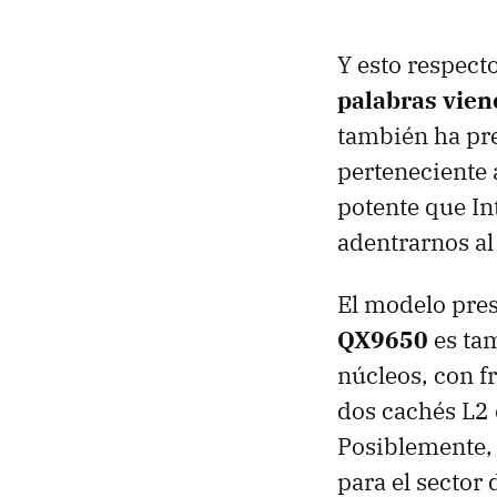
Y esto respecto
palabras vien
también ha pr
perteneciente 
potente que In
adentrarnos a
El modelo pres
QX9650
es ta
núcleos, con 
dos cachés L2 
Posiblemente, 
para el sector