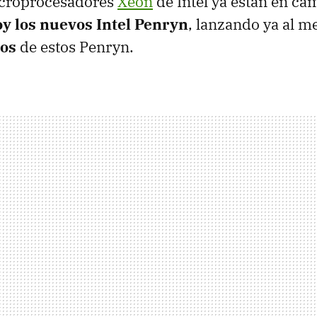
croprocesadores
Xeon
de Intel ya están en ca
y los nuevos Intel Penryn
, lanzando ya al 
os
de estos Penryn.