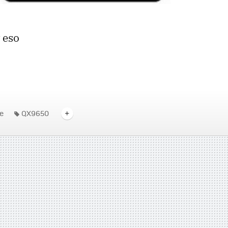
 eso
e
QX9650