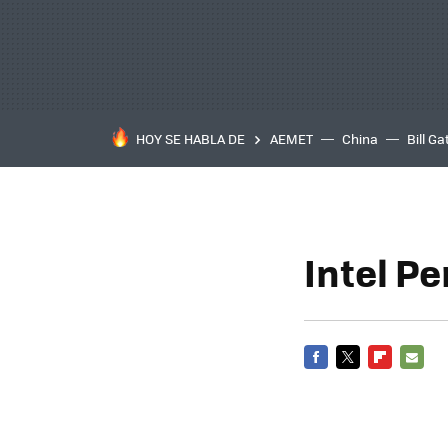
HOY SE HABLA DE
AEMET
China
Bill Ga
Intel P
FACEBOOK
TWITTER
FLIPBOARD
E-
MAIL