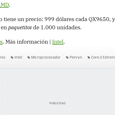
 AMD
.
do tiene un precio: 999 dólares cada QX9650, y
 en
paquetitos
de 1.000 unidades.
s
. Más información |
Intel
.
res
Intel
Microprocesador
Penryn
Core 2 Extrem
eon