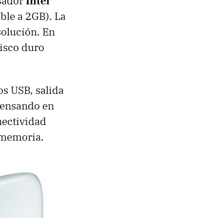
esador
Intel
ble a 2GB). La
solución. En
isco duro
tos
USB
, salida
pensando en
nectividad
e memoria.