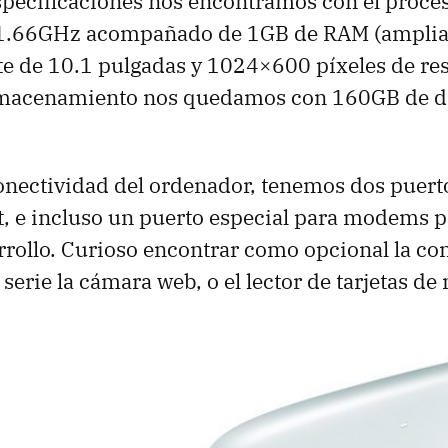
specificaciones nos encontramos con el proc
1.66GHz acompañado de 1GB de
RAM
(amplia
te de 10.1 pulgadas y 1024×600 píxeles de re
lmacenamiento nos quedamos con 160GB de d
onectividad del ordenador, tenemos dos puer
t, e incluso un puerto especial para modems 
rrollo. Curioso encontrar como opcional la co
 serie la cámara web, o el lector de tarjetas d