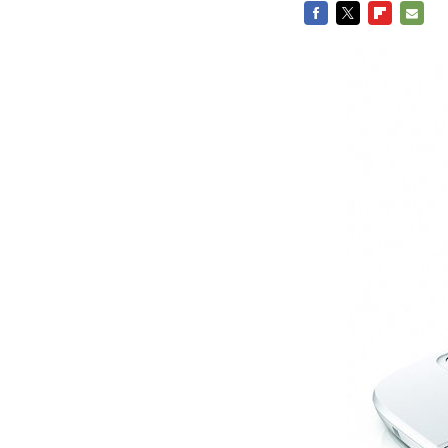
FACEBOOK
TWITTER
FLIPBOARD
E-
MAIL