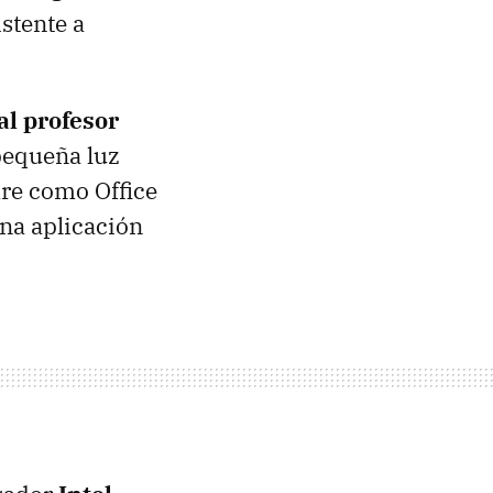
istente a
al profesor
pequeña luz
are como Office
una aplicación