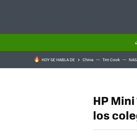
HOY SE HABLA DE
China
Tim Cook
NAS
HP Mini 
los col