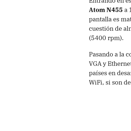
Entrando en e
Atom N455
a 
pantalla es ma
cuestión de a
(5400 rpm).
Pasando a la c
VGA
y Etherne
países en desa
WiFi, si son de