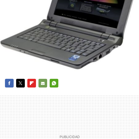
FACEBOOK
TWITTER
FLIPBOARD
E-
WHATSAPP
MAIL