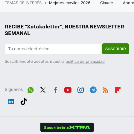
TEMAS DE INTERÉS
Mejores moviles 2026
Claude
Andro
RECIBE "Xatakaletter", NUESTRA NEWSLETTER
SEMANAL
SUSCRIBIR
Suscribiéndote aceptas nuestra
política de privacidad
Síguenos
Wh
Twit
Fac
You
Inst
Tele
RSS
Flip
ats
ter
ebo
tub
agr
gra
boa
Link
Tikt
App
ok
e
am
m
rd
edIn
ok
Suscríbete a