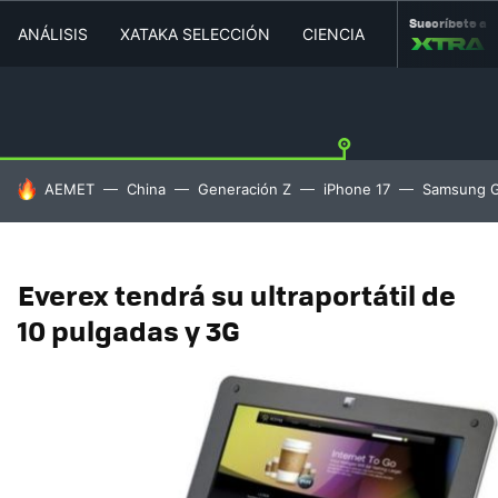
Suscríbete a
ANÁLISIS
XATAKA SELECCIÓN
CIENCIA
MOVILIDAD
HOY SE HABLA DE
AEMET
China
Generación Z
iPhone 17
Samsung G
Everex tendrá su ultraportátil de
10 pulgadas y 3G