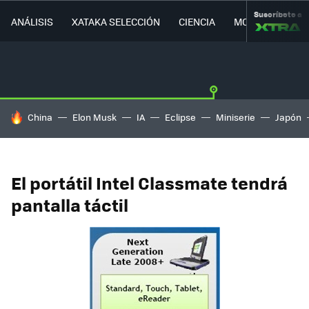
Suscríbete a
ANÁLISIS
XATAKA SELECCIÓN
CIENCIA
MOVILIDAD
HOY SE HABLA DE
China
Elon Musk
IA
Eclipse
Miniserie
Japón
El portátil Intel Classmate tendrá
pantalla táctil