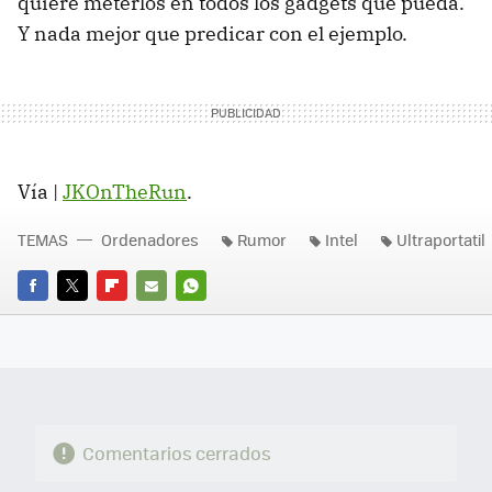
quiere meterlos en todos los gadgets que pueda.
Y nada mejor que predicar con el ejemplo.
Vía |
JKOnTheRun
.
TEMAS
Ordenadores
Rumor
Intel
Ultraportatil
FACEBOOK
TWITTER
FLIPBOARD
E-
WHATSAPP
MAIL
Comentarios cerrados