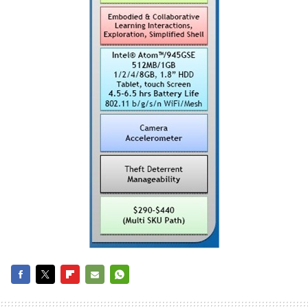
FACEBOOK
TWITTER
FLIPBOARD
E-
WHATSAPP