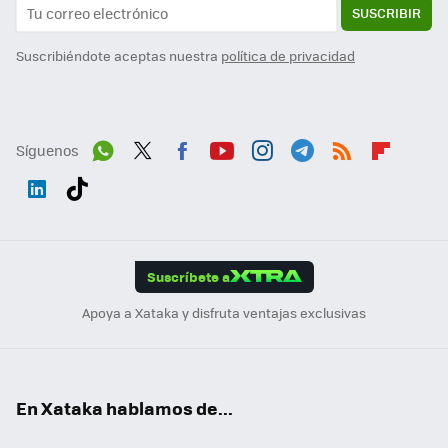
SUSCRIBIR
Suscribiéndote aceptas nuestra
política de privacidad
Síguenos
Wh
Twit
Fac
You
Inst
Tele
RSS
Flip
ats
ter
ebo
tub
agr
gra
boa
Link
Tikt
App
ok
e
am
m
rd
edI
ok
Suscríbete a
n
Apoya a Xataka y disfruta ventajas exclusivas
En Xataka hablamos de...